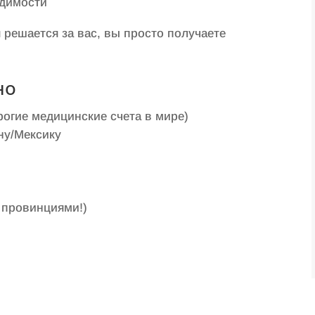
одимости
 решается за вас, вы просто получаете
но
гие медицинские счета в мире)
ну/Мексику
 провинциями!)