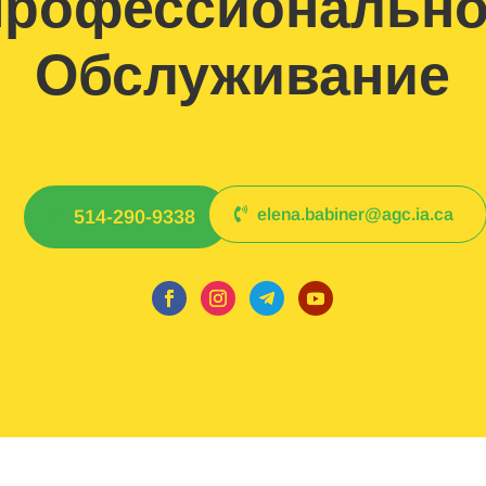
рофессиональн
Обслуживание
elena.babiner@agc.ia.ca
514-290-9338