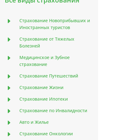
Все виды страхования
E
Страхование Новоприбывших и
Иностранных туристов
E
Страхование от Тяжелых
Болезней
E
Медицинское и Зубное
страхование
E
Страхование Путешествий
E
Страхование Жизни
E
Страхование Ипотеки
E
Страхование по Инвалидности
E
Авто и Жилье
E
Страхование Онкологии