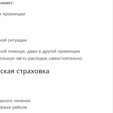
рывают
:
и провинции
ной ситуации
жной помощи, даже в другой провинции
ельную часть расходов самостоятельно.
ская страховка
орного лечения
ержке рейсов