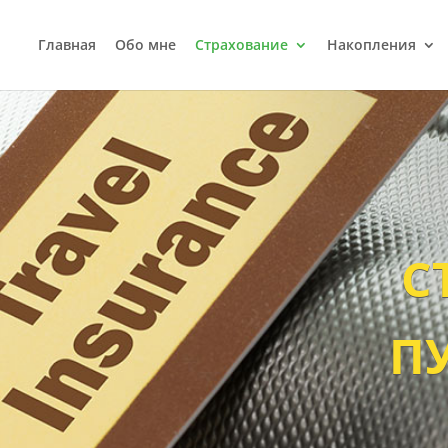
Главная
Обо мне
Страхование
Накопления
С
П