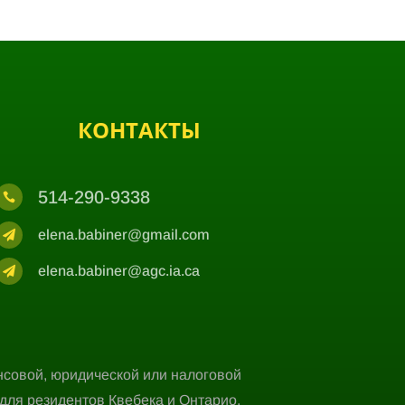
КОНТАКТЫ
514-290-9338

elena.babiner@gmail.com

elena.babiner@agc.ia.ca

нсовой, юридической или налоговой
для резидентов Квебека и Онтарио.