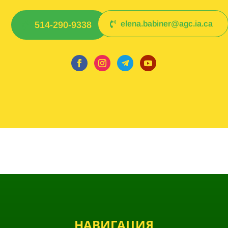
elena.babiner@agc.ia.ca
514-290-9338
НАВИГАЦИЯ